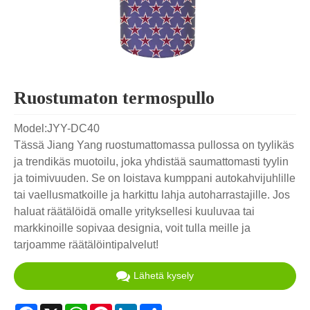
Ruostumaton termospullo
Model:JYY-DC40
Tässä Jiang Yang ruostumattomassa pullossa on tyylikäs
ja trendikäs muotoilu, joka yhdistää saumattomasti tyylin
ja toimivuuden. Se on loistava kumppani autokahvijuhlille
tai vaellusmatkoille ja harkittu lahja autoharrastajille. Jos
haluat räätälöidä omalle yrityksellesi kuuluvaa tai
markkinoille sopivaa designia, voit tulla meille ja
tarjoamme räätälöintipalvelut!
Lähetä kysely
Facebook
X
WhatsApp
Pinterest
LinkedIn
Share