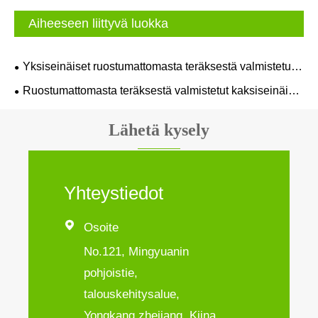
Aiheeseen liittyvä luokka
Yksiseinäiset ruostumattomasta teräksestä valmistetut
vesipullot
Ruostumattomasta teräksestä valmistetut kaksiseinäiset
vesipullot
Lähetä kysely
Yhteystiedot

Osoite
No.121, Mingyuanin
pohjoistie,
talouskehitysalue,
Yongkang zhejiang, Kiina