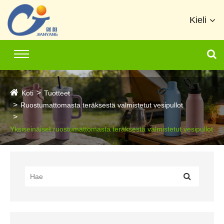
Kieli
Koti
Tuotteet
Ruostumattomasta teräksestä valmistetut vesipullot
Yksiseinäiset ruostumattomasta teräksestä valmistetut vesipullot