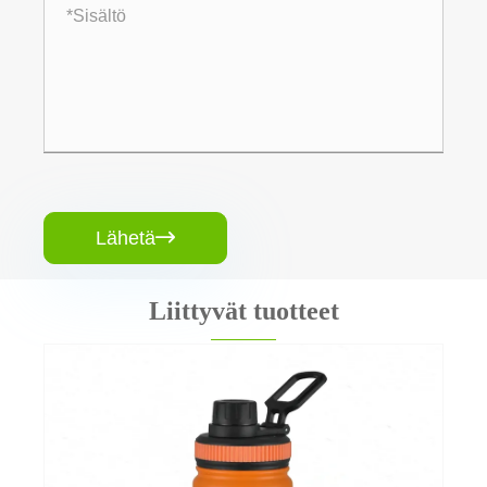
Lähetä

Liittyvät tuotteet