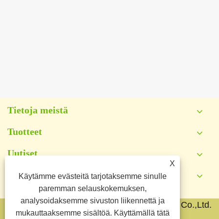
Tietoja meistä
Tuotteet
Uutiset
X
Käytämme evästeitä tarjotaksemme sinulle
Ota meihin yhteyttä
paremman selauskokemuksen,
analysoidaksemme sivuston liikennettä ja
Copyright © 2026 Yongkang Jianyang Metal Co.,Ltd.
mukauttaaksemme sisältöä. Käyttämällä tätä
Kaikki oikeudet pidätetään.