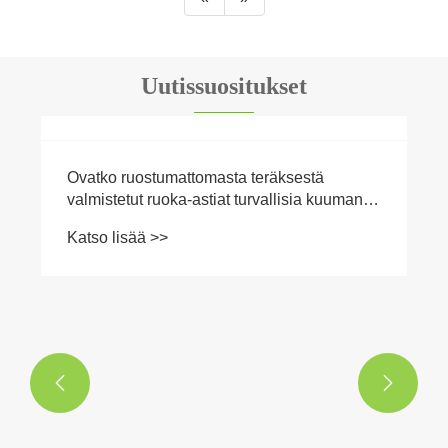
Uutissuositukset
Ovatko ruostumattomasta teräksestä
valmistetut ruoka-astiat turvallisia kuuman ja
kylmän ruoan säilytykseen?
Katso lisää >>

